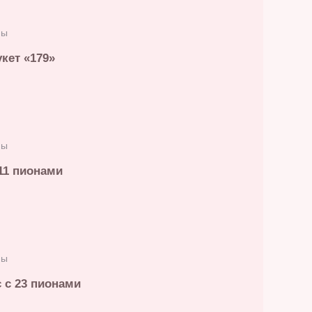
ны
кет «179»
ны
11 пионами
ны
 с 23 пионами