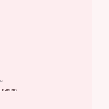
ны
1 пионов