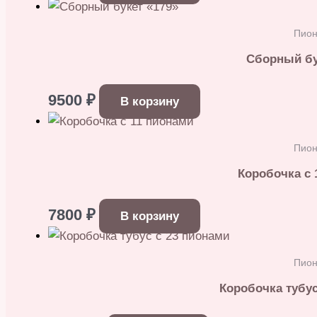
Пио
Сборный бу
9500
₽
В корзину
Пио
Коробочка с 
7800
₽
В корзину
Пио
Коробочка тубус