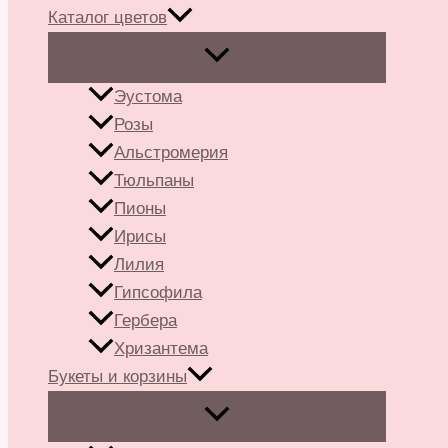
Каталог цветов
Эустома
Розы
Альстромерия
Тюльпаны
Пионы
Ирисы
Лилия
Гипсофила
Гербера
Хризантема
Букеты и корзины