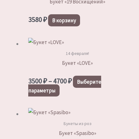
Букет «19 Восхищений»
3580
₽
В корзину
14 февраля!
Букет «LOVE»
Диапазон
3500
₽
–
4700
₽
Выберите
цен:
Этот
параметры
3500 ₽
товар
–
имеет
4700 ₽
несколько
Букеты из роз
вариаций.
Букет «Spasibo»
Опции