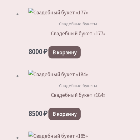
–
имеет
9200 ₽
несколько
Свадебные букеты
вариаций.
Свадебный букет «177»
Опции
можно
8000
₽
выбрать
В корзину
на
странице
товара.
Свадебные букеты
Свадебный букет «184»
8500
₽
В корзину