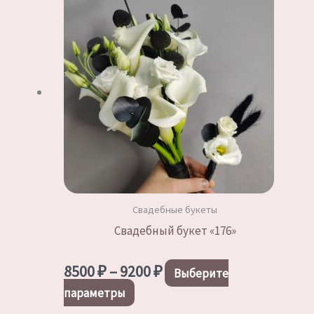
товара.
Свадебные букеты
Свадебный букет «176»
Диапазон
8500
₽
–
9200
₽
Выберите
цен:
Этот
параметры
8500 ₽
товар