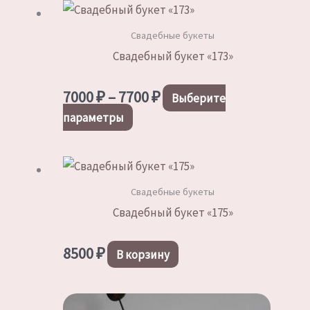
Свадебные букеты
Свадебный букет «173»
Диапазон
7000
₽
–
7700
₽
Выберите
цен:
Этот
параметры
7000 ₽
товар
–
имеет
7700 ₽
несколько
Свадебные букеты
вариаций.
Свадебный букет «175»
Опции
можно
8500
₽
выбрать
В корзину
на
странице