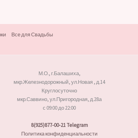
рки
Все для Свадьбы
М.О., г.Балашиха,
мкр.Железнодорожный, ул.Новая , д.14
Круглосуточно
мкр.Саввино, ул.Пригородная, д.28а
с 09:00 до 22:00
8(925)877-00-21
Telegram
Политика конфиденциальности