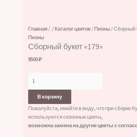
Главная
/
/
Каталог цветов
/
Пионы
/ Сборный 
Пионы
Сборный букет «179»
9500
₽
Количество
товара
Сборный
В корзину
букет
Пожалуйста, имейте в виду, что при сборке б
«179»
используются сезонные цветы,
возможна замена на другие цветы с соглас