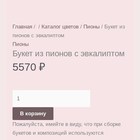
Главная
/
/
Каталог цветов
/
Пионы
/ Букет из
пионов с эвкалиптом
Пионы
Букет из пионов с эвкалиптом
5570
₽
Количество
товара
Букет
В корзину
из
Пожалуйста, имейте в виду, что при сборке
пионов
букетов и композиций используются
с