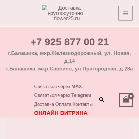
Перейти
к
содержимому
+7 925 877 00 21
г.Балашиха, мкр.Железнодорожный, ул. Новая,
д.14
г.Балашиха, мкр.Саввино, ул.Пригородная, д.28а
Связаться через
MAX
Связаться через
Telegram
Поиск
Доставка
Оплата
Контакты
ОНЛАЙН ВИТРИНА