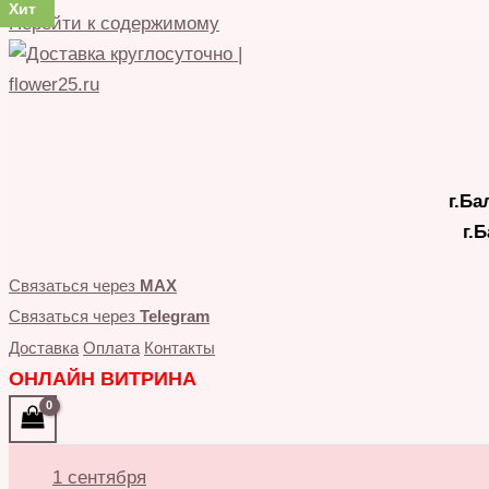
Хит
Хит
Хит
Хит
Хит
Перейти к содержимому
г.Ба
г.
Связаться через
MAX
Связаться через
Telegram
Доставка
Оплата
Контакты
ОНЛАЙН ВИТРИНА
1 сентября