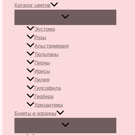
Каталог цветов
Эустома
Розы
Альстромерия
Тюльпаны
Пионы
Ирисы
Лилия
Гипсофила
Гербера
Хризантема
Букеты и корзины