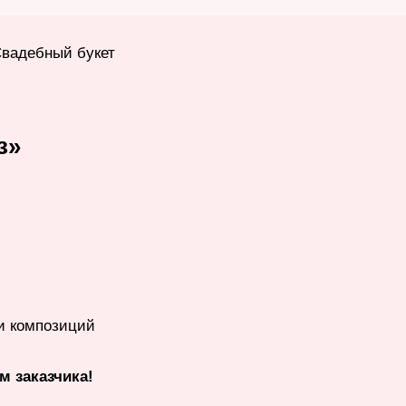
Свадебный букет
з»
 и композиций
м заказчика!