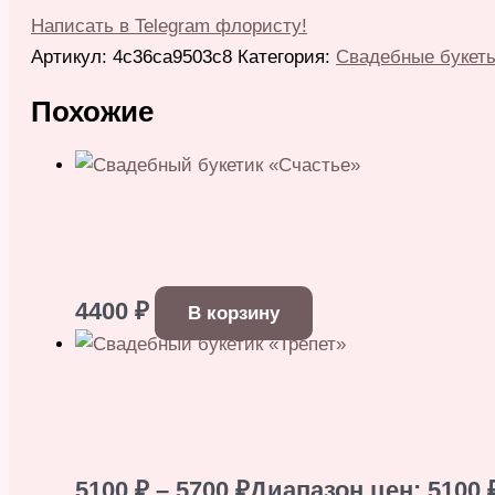
Написать в Telegram флористу!
Артикул:
4c36ca9503c8
Категория:
Свадебные букет
Похожие
4400
₽
В корзину
5100
₽
–
5700
₽
Диапазон цен: 5100 ₽