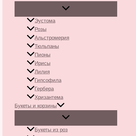
Эустома
Розы
Альстромерия
Тюльпаны
Пионы
Ирисы
Лилия
Гипсофила
Гербера
Хризантема
Букеты и корзины
Букеты из роз