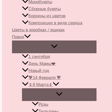
Монобукеты
Сборные букеты
Корзины из цветов
Композиции в виде сердца
Цветы в коробках / ящиках
Повод
1 сентября
День Мамы❤️
Новый год
💖14 Февраля 💖
🌷8 Марта🌷
Розы
Тюльпаны