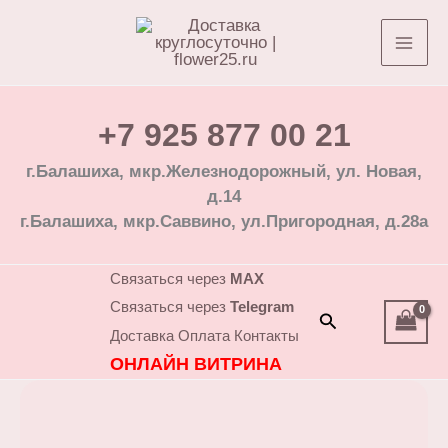
Перейти
к
содержимому
+7 925 877 00 21
г.Балашиха, мкр.Железнодорожный, ул. Новая,
д.14
г.Балашиха, мкр.Саввино, ул.Пригородная, д.28а
Связаться через
MAX
Связаться через
Telegram
Поиск
Доставка
Оплата
Контакты
ОНЛАЙН ВИТРИНА