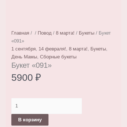
Главная
/
/
Повод
/
8 марта!
/
Букеты
/ Букет
«091»
1 сентября
,
14 февраля!
,
8 марта!
,
Букеты
,
День Мамы
,
Сборные букеты
Букет «091»
5900
₽
Количество
товара
Букет
В корзину
«091»