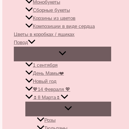
Монобукеты
Сборные букеты
Корзины из цветов
Композиции в виде сердца
Цветы в коробках / ящиках
Повод
1 сентября
День Мамы❤️
Новый год
💖14 Февраля 💖
🌷8 Марта🌷
Розы
Тюльпаны