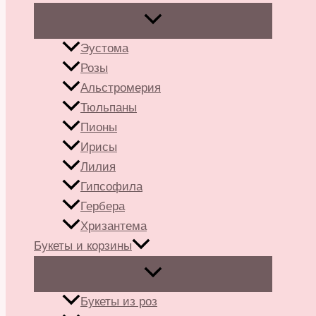
Эустома
Розы
Альстромерия
Тюльпаны
Пионы
Ирисы
Лилия
Гипсофила
Гербера
Хризантема
Букеты и корзины
Букеты из роз