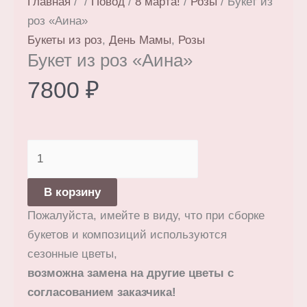
Главная
/
/
Повод
/
8 марта!
/
Розы
/ Букет из
роз «Аина»
Букеты из роз
,
День Мамы
,
Розы
Букет из роз «Аина»
7800
₽
Количество
товара
Букет
В корзину
из
Пожалуйста, имейте в виду, что при сборке
роз
букетов и композиций используются
«Аина»
сезонные цветы,
возможна замена на другие цветы с
согласованием заказчика!