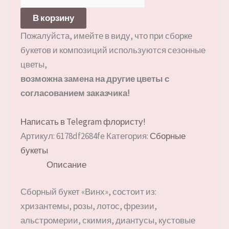
товара
Сборный
В корзину
букет
Пожалуйста, имейте в виду, что при сборке
«Винх»
букетов и композиций используются сезонные
цветы,
возможна замена на другие цветы с
согласованием заказчика!
Написать в Telegram флористу!
Артикул:
6178df2684fe
Категория:
Сборные
букеты
Описание
Сборный букет «Винх», состоит из:
хризантемы, розы, лотос, фрезии,
альстромерии, скимия, диантусы, кустовые