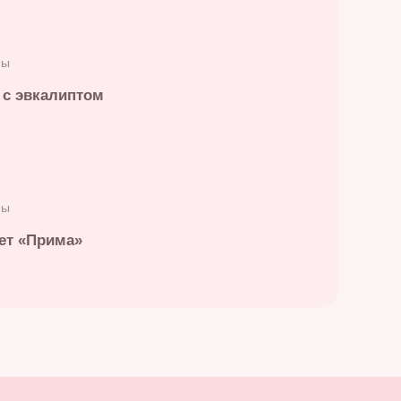
ны
 с эвкалиптом
ны
ет «Прима»