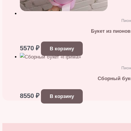
Пио
Букет из пионов
5570
₽
В корзину
Пио
Сборный бук
8550
₽
В корзину