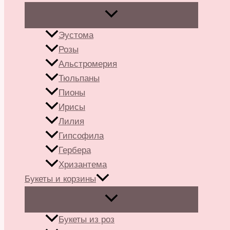
Эустома
Розы
Альстромерия
Тюльпаны
Пионы
Ирисы
Лилия
Гипсофила
Гербера
Хризантема
Букеты и корзины
Букеты из роз