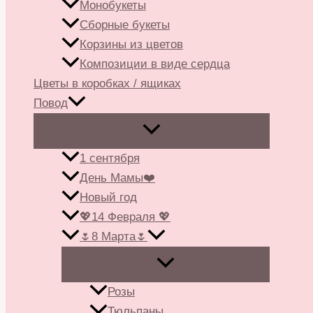
Монобукеты
Сборные букеты
Корзины из цветов
Композиции в виде сердца
Цветы в коробках / ящиках
Повод
1 сентября
День Мамы❤️
Новый год
💖14 Февраля 💖
🌷8 Марта🌷
Розы
Тюльпаны