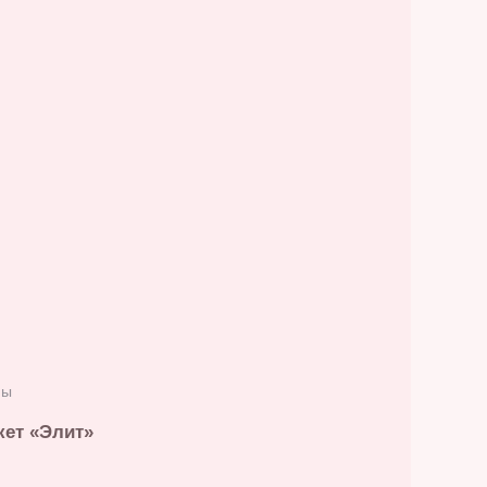
ны
ет «Элит»