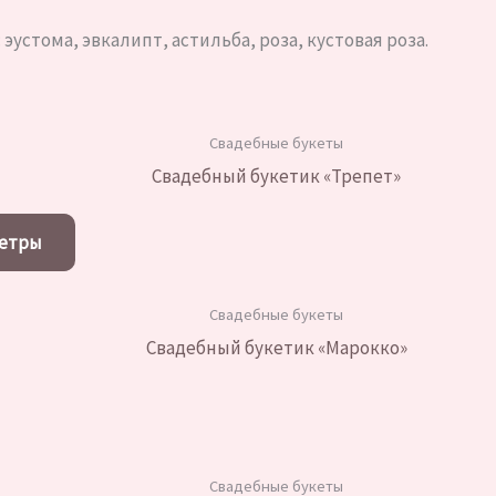
эустома, эвкалипт, астильба, роза, кустовая роза.
Свадебные букеты
Свадебный букетик «Трепет»
Этот
метры
товар
имеет
Свадебные букеты
несколько
Свадебный букетик «Марокко»
вариаций.
Опции
можно
выбрать
на
Свадебные букеты