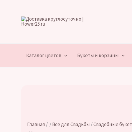
Перейти
к
содержимому
Каталог цветов
Букеты и корзины
Главная
/
/
Все для Свадьбы
/
Свадебные буке