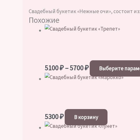
Свадебный букетик «Нежные очи», состоит из: 
Похожие
Диапазон
5100
₽
–
5700
₽
Выберите пара
цен:
5100 ₽
–
5700 ₽
5300
₽
В корзину