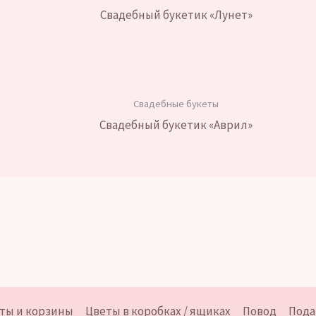
странице
Свадебный букетик «Лунет»
товара.
Свадебные букеты
Свадебный букетик «Аврил»
ты и корзины
Цветы в коробках / ящиках
Повод
Пода