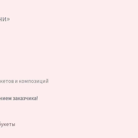
чи»
букетов и композиций
нием заказчика!
букеты