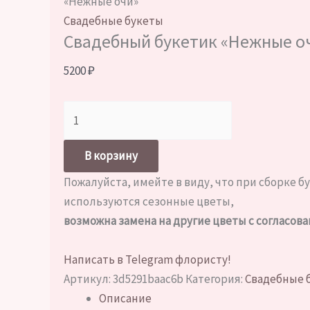
«Нежные очи»
Свадебные букеты
Свадебный букетик «Нежные о
5200
₽
Количество
товара
Свадебный
В корзину
букетик
Пожалуйста, имейте в виду, что при сборке 
«Нежные
используются сезонные цветы,
очи»
возможна замена на другие цветы с согласова
Написать в Telegram флористу!
Артикул:
3d5291baac6b
Категория:
Свадебные 
Описание