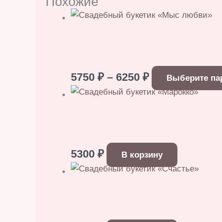
Похожие
Диапазон
5750
₽
–
6250
₽
Выберите па
цен:
5750 ₽
–
6250 ₽
5300
₽
В корзину