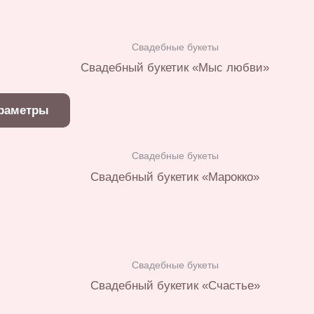
Свадебные букеты
Свадебный букетик «Мыс любви»
Этот
раметры
товар
имеет
Свадебные букеты
несколько
Свадебный букетик «Марокко»
вариаций.
Опции
можно
выбрать
на
Свадебные букеты
странице
Свадебный букетик «Счастье»
товара.