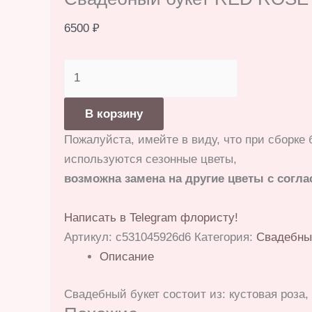
6500
₽
Количество
товара
Свадебный
В корзину
букет
Пожалуйста, имейте в виду, что при сборке 
RED
используются сезонные цветы,
ROSE
возможна замена на другие цветы с согла
Написать в Telegram флористу!
Артикул:
c531045926d6
Категория:
Свадебны
Описание
Свадебный букет состоит из: кустовая роза,