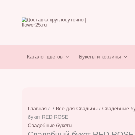
Перейти
к
содержимому
Каталог цветов
Букеты и корзины
Главная
/
/
Все для Свадьбы
/
Свадебные б
букет RED ROSE
Свадебные букеты
Свадебный букет RED ROSE