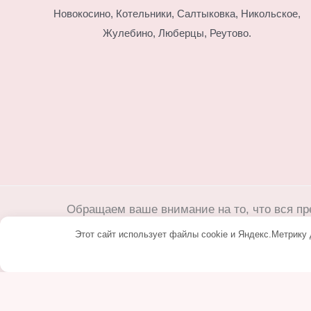
Новокосино,
Котельники, Салтыковка, Никольское,
Жулебино, Люберцы, Реутово.
Обращаем ваше внимание на то, что вся пр
условиях не является публичной офе
Этот сайт использует файлы cookie и Яндекс.Метрику 
Любое копировани