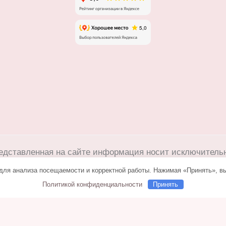
едставленная на сайте информация носит исключитель
ртой определяемой положениями Статьи 437(2) Граждан
для анализа посещаемости и корректной работы. Нажимая «Принять», вы
е с сайта flower25.ru без письменного разрешения вла
Политикой конфиденциальности
Принять