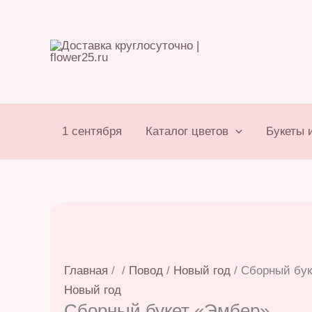
Перейти
к
содержимому
1 сентября
Каталог цветов
Букеты 
Главная
/
/
Повод
/
Новый год
/ Сборный бу
Новый год
Сборный букет «Эмбер»