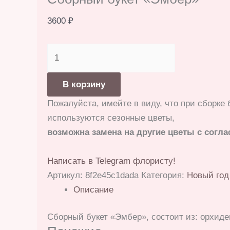
3600
₽
Количество
товара
Сборный
В корзину
букет
Пожалуйста, имейте в виду, что при сборке 
«Эмбер»
используются сезонные цветы,
возможна замена на другие цветы с согла
Написать в Telegram флористу!
Артикул:
8f2e45c1dada
Категория:
Новый год
Описание
Сборный букет «Эмбер», состоит из: орхид