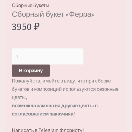
Сборные букеты
Сборный букет «Ферра»
3950
₽
Количество
товара
Сборный
В корзину
букет
Пожалуйста, имейте в виду, что при сборке
«Ферра»
букетов и композиций используются сезонные
цветы,
возможна замена на другие цветы с
согласованием заказчика!
Написать в Telegram флористу!