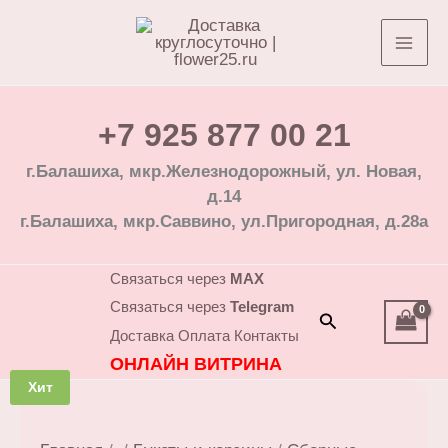
Перейти
к
содержимому
+7 925 877 00 21
г.Балашиха, мкр.Железнодорожный, ул. Новая,
д.14
г.Балашиха, мкр.Саввино, ул.Пригородная, д.28а
Связаться через
MAX
Связаться через
Telegram
Поиск
Доставка
Оплата
Контакты
ОНЛАЙН ВИТРИНА
Хит