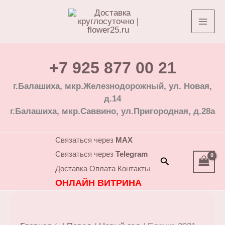
Перейти
к
содержимому
+7 925 877 00 21
г.Балашиха, мкр.Железнодорожный, ул. Новая,
д.14
г.Балашиха, мкр.Саввино, ул.Пригородная, д.28а
Связаться через
MAX
Связаться через
Telegram
Поиск
Доставка
Оплата
Контакты
ОНЛАЙН ВИТРИНА