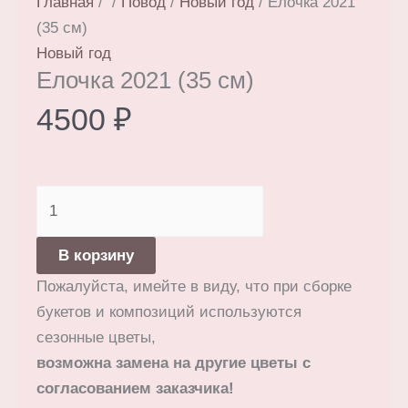
Главная
/
/
Повод
/
Новый год
/ Елочка 2021
(35 см)
Новый год
Елочка 2021 (35 см)
4500
₽
Количество
товара
Елочка
В корзину
2021
Пожалуйста, имейте в виду, что при сборке
(35
букетов и композиций используются
см)
сезонные цветы,
возможна замена на другие цветы с
согласованием заказчика!