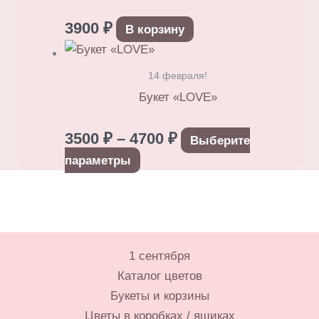
3900
₽
В корзину
14 февраля!
Букет «LOVE»
Диапазон
3500
₽
–
4700
₽
Выберите
цен:
Этот
параметры
3500 ₽
товар
–
имеет
4700 ₽
несколько
вариаций.
1 сентября
Опции
Каталог цветов
можно
Букеты и корзины
выбрать
Цветы в коробках / ящиках
на