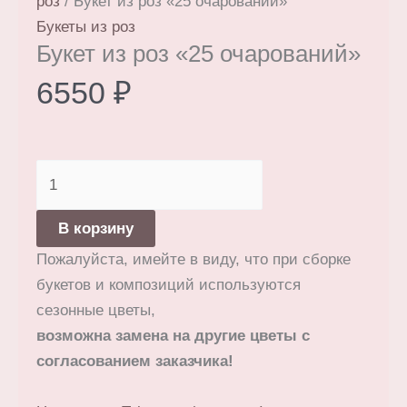
роз
/ Букет из роз «25 очарований»
Букеты из роз
Букет из роз «25 очарований»
6550
₽
Количество
товара
Букет
В корзину
из
Пожалуйста, имейте в виду, что при сборке
роз
букетов и композиций используются
«25
сезонные цветы,
очарований»
возможна замена на другие цветы с
согласованием заказчика!