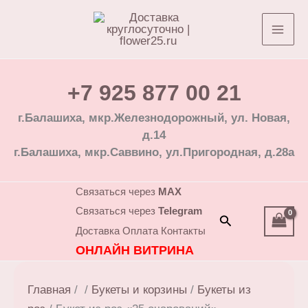
Перейти
к
содержимому
+7 925 877 00 21
г.Балашиха, мкр.Железнодорожный, ул. Новая,
д.14
г.Балашиха, мкр.Саввино, ул.Пригородная, д.28а
Связаться через
MAX
Связаться через
Telegram
Поиск
Доставка
Оплата
Контакты
ОНЛАЙН ВИТРИНА
Главная
/
/
Букеты и корзины
/
Букеты из