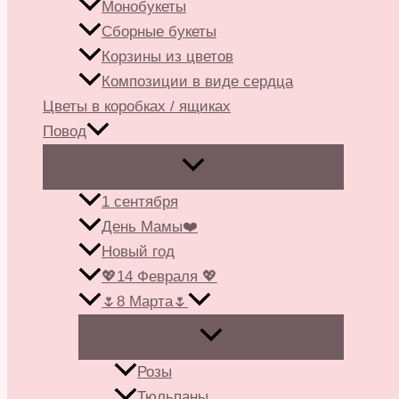
Монобукеты
Сборные букеты
Корзины из цветов
Композиции в виде сердца
Цветы в коробках / ящиках
Повод
1 сентября
День Мамы❤️
Новый год
💖14 Февраля 💖
🌷8 Марта🌷
Розы
Тюльпаны