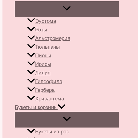
Эустома
Розы
Альстромерия
Тюльпаны
Пионы
Ирисы
Лилия
Гипсофила
Гербера
Хризантема
Букеты и корзины
Букеты из роз