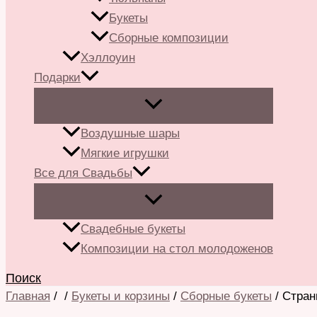
Букеты
Сборные композиции
Хэллоуин
Подарки
Воздушные шары
Мягкие игрушки
Все для Свадьбы
Свадебные букеты
Композиции на стол молодоженов
Поиск
Главная
/
/
Букеты и корзины
/
Сборные букеты
/ Стран