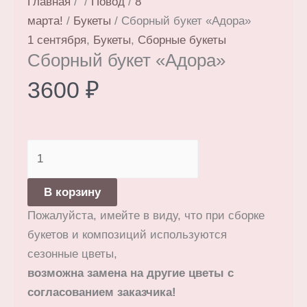
Главная
/
/
Повод
/
8
марта!
/
Букеты
/ Сборный букет «Адора»
1 сентября
,
Букеты
,
Сборные букеты
Сборный букет «Адора»
3600
₽
Количество
товара
Сборный
В корзину
букет
Пожалуйста, имейте в виду, что при сборке
«Адора»
букетов и композиций используются
сезонные цветы,
возможна замена на другие цветы с
согласованием заказчика!